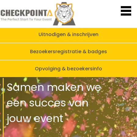
Uitnodigen & inschrijven
Bezoekersregistratie & badges
Opvolging & bezoekersinfo
Samen maken we
een
succes
van
jouw
event