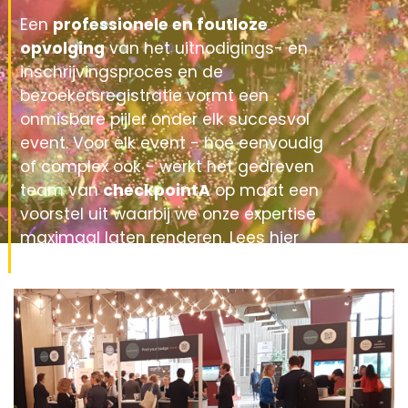
Een
professionele en foutloze
opvolging
van het uitnodigings- en
inschrijvingsproces en de
bezoekersregistratie vormt een
onmisbare pijler onder elk succesvol
event. Voor elk event - hoe eenvoudig
of complex ook - werkt het gedreven
team van
checkpointA
op maat een
voorstel uit waarbij we onze expertise
maximaal laten renderen. Lees hier
enkele van onze succesverhalen.