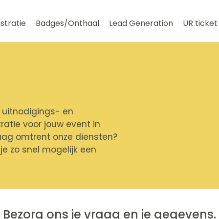
stratie
Badges/Onthaal
Lead Generation
UR ticket
 uitnodigings- en
ratie voor jouw event in
aag omtrent onze diensten?
je zo snel mogelijk een
Bezorg ons je vraag en je gegevens.