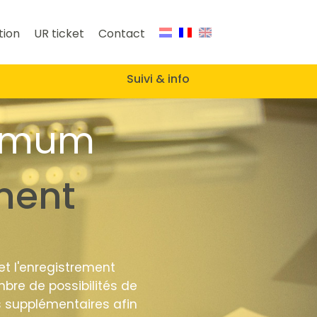
tion
UR ticket
Contact
Suivi & info
ximum
ment
 et l'enregistrement
bre de possibilités de
s supplémentaires afin