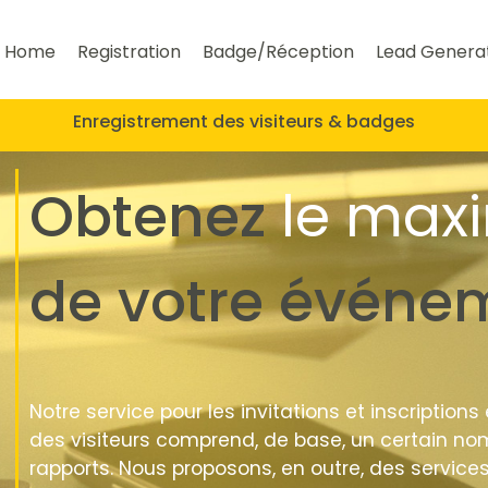
Home
Registration
Badge/Réception
Lead Genera
Enregistrement des visiteurs & badges
Obtenez
le ma
de votre événe
Notre service pour les invitations et inscriptions
des visiteurs comprend, de base, un certain nom
rapports. Nous proposons, en outre, des service