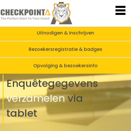
Uitnodigen & inschrijven
Bezoekersregistratie & badges
Opvolging & bezoekersinfo
Enquêtegegevens
verzamelen
via
tablet