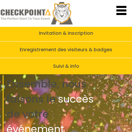
Invitation & inscription
Enregistrement des visiteurs & badges
Suivi & info
Ensemble, nous
faisons
le
succès
de
votre
événement