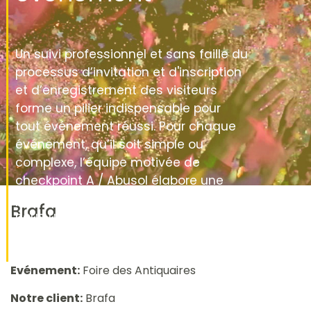
Un suivi professionnel et sans faille du
processus d’invitation et d'inscription
et d’enregistrement des visiteurs
forme un pilier indispensable pour
tout événement réussi. Pour chaque
événement, qu’il soit simple ou
complexe, l’équipe motivée de
checkpoint A / Abusol élabore une
proposition sur mesure dans laquelle
Brafa
nous utilisons au maximum notre
expertise. Découvrez ci-dessous
quelques-uns de nos succès.
Evénement:
Foire des Antiquaires
Notre client:
Brafa