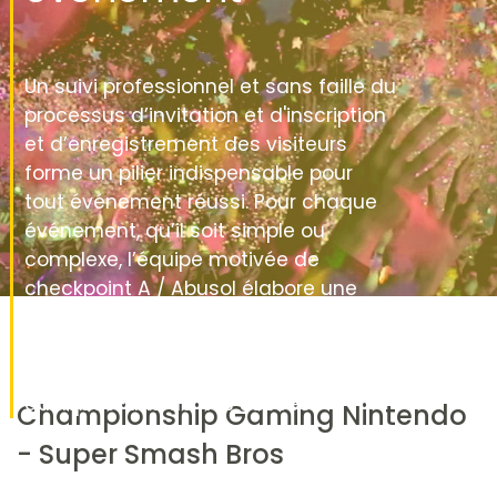
Un suivi professionnel et sans faille du
processus d’invitation et d'inscription
et d’enregistrement des visiteurs
forme un pilier indispensable pour
tout événement réussi. Pour chaque
événement, qu’il soit simple ou
complexe, l’équipe motivée de
checkpoint A / Abusol élabore une
proposition sur mesure dans laquelle
nous utilisons au maximum notre
expertise. Découvrez ci-dessous
quelques-uns de nos succès.
Championship Gaming Nintendo
- Super Smash Bros