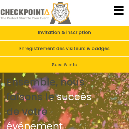
Invitation & inscription
Enregistrement des visiteurs & badges
Suivi & info
Ensemble, nous
faisons
le
succès
de
votre
événement