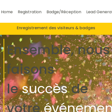
Home
Registration
Badge/Réception
Lead Genera
Enregistrement des visiteurs & badges
Ensemble, nous
faisons
le
succès
de
votre
événemen