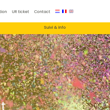
tion
UR ticket
Contact
Suivi & info
t