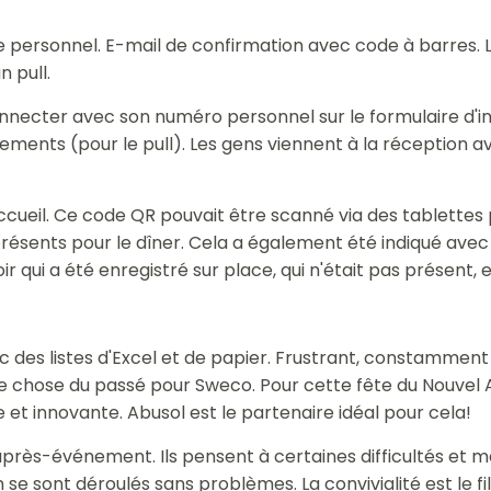
e personnel. E-mail de confirmation avec code à barres. L
 pull.
ecter avec son numéro personnel sur le formulaire d'inscri
rs vêtements (pour le pull). Les gens viennent à la récepti
ueil. Ce code QR pouvait être scanné via des tablettes po
i présents pour le dîner. Cela a également été indiqué a
ui a été enregistré sur place, qui n'était pas présent, et 
es listes d'Excel et de papier. Frustrant, constamment 
 chose du passé pour Sweco. Pour cette fête du Nouvel An
et innovante. Abusol est le partenaire idéal pour cela!
 l'après-événement. Ils pensent à certaines difficultés et
 se sont déroulés sans problèmes. La convivialité est le f