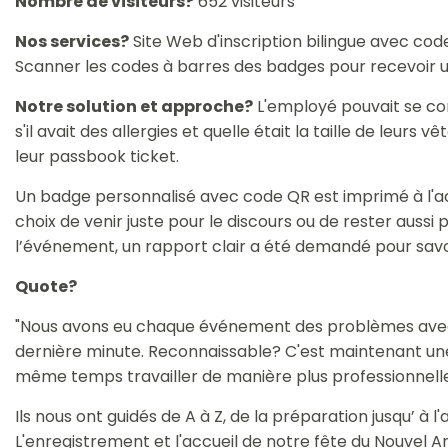
Nombre de visiteurs?
652 visiteurs
Nos services?
Site Web d'inscription bilingue avec cod
Scanner les codes à barres des badges pour recevoir un
Notre solution et approche?
L'employé pouvait se conn
s'il avait des allergies et quelle était la taille de leu
leur passbook ticket.
Un badge personnalisé avec code QR est imprimé à l'acc
choix de venir juste pour le discours ou de rester auss
l’événement, un rapport clair a été demandé pour savoir q
Quote?
"Nous avons eu chaque événement des problèmes avec d
dernière minute. Reconnaissable? C'est maintenant une
même temps travailler de manière plus professionnelle 
Ils nous ont guidés de A à Z, de la préparation jusqu’ à
L'enregistrement et l'accueil de notre fête du Nouvel An