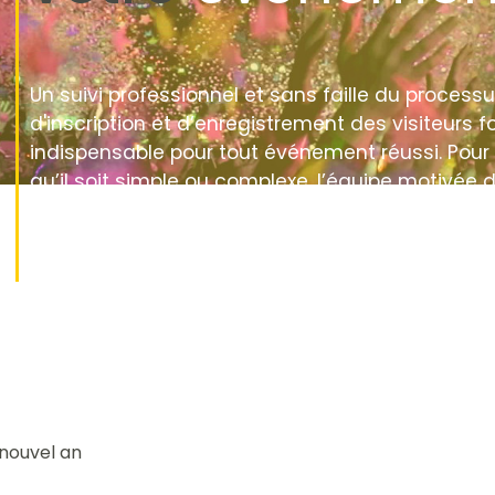
Un suivi professionnel et sans faille du processu
d'inscription et d’enregistrement des visiteurs f
indispensable pour tout événement réussi. Pou
qu’il soit simple ou complexe, l’équipe motivée 
Abusol élabore une proposition sur mesure dans
utilisons au maximum notre expertise. Découvr
quelques-uns de nos succès.
 nouvel an