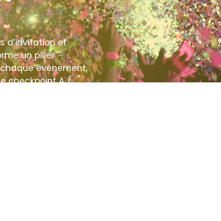
s d’invitation et
orme un pilier
r chaque événement,
de checkpoint A /
 laquelle nous
ez ci-dessous